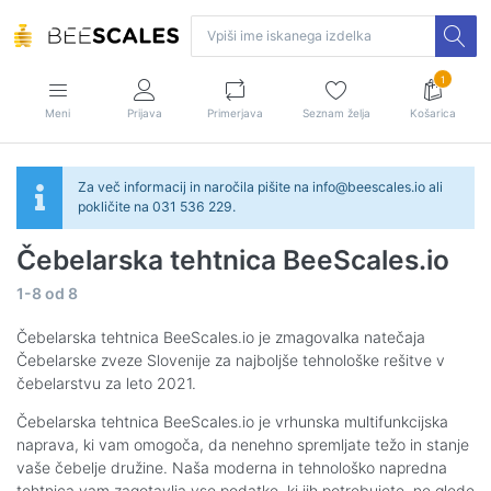
1
Meni
Prijava
Primerjava
Seznam želja
Košarica
Za več informacij in naročila pišite na info@beescales.io ali
pokličite na 031 536 229.
Čebelarska tehtnica BeeScales.io
1-8
od
8
Čebelarska tehtnica BeeScales.io je zmagovalka natečaja
Čebelarske zveze Slovenije za najboljše tehnološke rešitve v
čebelarstvu za leto 2021.
Čebelarska tehtnica BeeScales.io je vrhunska multifunkcijska
naprava, ki vam omogoča, da nenehno spremljate težo in stanje
vaše čebelje družine. Naša moderna in tehnološko napredna
tehtnica vam zagotavlja vse podatke, ki jih potrebujete, ne glede