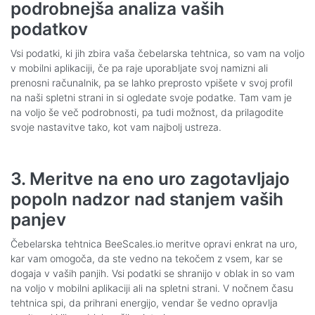
podrobnejša analiza vaših
podatkov
Vsi podatki, ki jih zbira vaša čebelarska tehtnica, so vam na voljo
v mobilni aplikaciji, če pa raje uporabljate svoj namizni ali
prenosni računalnik, pa se lahko preprosto vpišete v svoj profil
na naši spletni strani in si ogledate svoje podatke. Tam vam je
na voljo še več podrobnosti, pa tudi možnost, da prilagodite
svoje nastavitve tako, kot vam najbolj ustreza.
3. Meritve na eno uro zagotavljajo
popoln nadzor nad stanjem vaših
panjev
Čebelarska tehtnica BeeScales.io meritve opravi enkrat na uro,
kar vam omogoča, da ste vedno na tekočem z vsem, kar se
dogaja v vaših panjih. Vsi podatki se shranijo v oblak in so vam
na voljo v mobilni aplikaciji ali na spletni strani. V nočnem času
tehtnica spi, da prihrani energijo, vendar še vedno opravlja