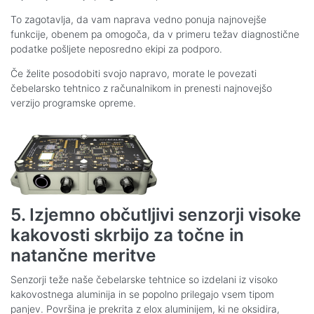
To zagotavlja, da vam naprava vedno ponuja najnovejše
funkcije, obenem pa omogoča, da v primeru težav diagnostične
podatke pošljete neposredno ekipi za podporo.
Če želite posodobiti svojo napravo, morate le povezati
čebelarsko tehtnico z računalnikom in prenesti najnovejšo
verzijo programske opreme.
5. Izjemno občutljivi senzorji visoke
kakovosti skrbijo za točne in
natančne meritve
Senzorji teže naše čebelarske tehtnice so izdelani iz visoko
kakovostnega aluminija in se popolno prilegajo vsem tipom
panjev. Površina je prekrita z elox aluminijem, ki ne oksidira,