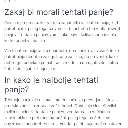
stresa.
Zakaj bi morali tehtati panje?
Povsem preprosto: ker vam to zagotavlja vse informacije, ki jih
potrebujete, poleg tega pa vam za to ni treba biti v bližini svojih
panjev. Tehtanje panjev vam lahko pove, koliko meda in celo
koliko čebel vsebujejo.
Vse te informacije lahko uporabite, da ocenite, ali vaše čebele
potrebujejo dodatne zaloge hrane za zimo, da preverite, kako
dobro gre čebelam pri nabiranju medu, in da ugotovite, koliko
čebel ste izgubili z rojenjem.
In kako je najbolje tehtati
panje?
Tehtanje panjev je najmanj moteč način za preverjanje števila,
produktivnosti in zdravja vaših čebel. Obstajajo sicer številni
različni načini za tehtanje panjev, vendar pa so večinoma
zapleteni in ne pretirano natančni, poleg tega pa čebelam
povzročajo nepotreben stres. Vendar pa obstaja tudi enostaven