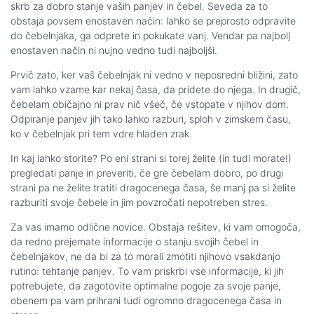
skrb za dobro stanje vaših panjev in čebel. Seveda za to
obstaja povsem enostaven način: lahko se preprosto odpravite
do čebelnjaka, ga odprete in pokukate vanj. Vendar pa najbolj
enostaven način ni nujno vedno tudi najboljši.
Prvič zato, ker vaš čebelnjak ni vedno v neposredni bližini, zato
vam lahko vzame kar nekaj časa, da pridete do njega. In drugič,
čebelam običajno ni prav nič všeč, če vstopate v njihov dom.
Odpiranje panjev jih tako lahko razburi, sploh v zimskem času,
ko v čebelnjak pri tem vdre hladen zrak.
In kaj lahko storite? Po eni strani si torej želite (in tudi morate!)
pregledati panje in preveriti, če gre čebelam dobro, po drugi
strani pa ne želite tratiti dragocenega časa, še manj pa si želite
razburiti svoje čebele in jim povzročati nepotreben stres.
Za vas imamo odlične novice. Obstaja rešitev, ki vam omogoča,
da redno prejemate informacije o stanju svojih čebel in
čebelnjakov, ne da bi za to morali zmotiti njihovo vsakdanjo
rutino: tehtanje panjev. To vam priskrbi vse informacije, ki jih
potrebujete, da zagotovite optimalne pogoje za svoje panje,
obenem pa vam prihrani tudi ogromno dragocenega časa in