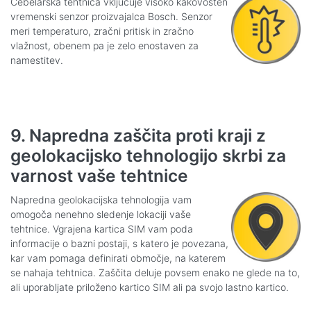
Čebelarska tehtnica vključuje visoko kakovosten
vremenski senzor proizvajalca Bosch. Senzor
meri temperaturo, zračni pritisk in zračno
vlažnost, obenem pa je zelo enostaven za
namestitev.
9. Napredna zaščita proti kraji z
geolokacijsko tehnologijo skrbi za
varnost vaše tehtnice
Napredna geolokacijska tehnologija vam
omogoča nenehno sledenje lokaciji vaše
tehtnice. Vgrajena kartica SIM vam poda
informacije o bazni postaji, s katero je povezana,
kar vam pomaga definirati območje, na katerem
se nahaja tehtnica. Zaščita deluje povsem enako ne glede na to,
ali uporabljate priloženo kartico SIM ali pa svojo lastno kartico.