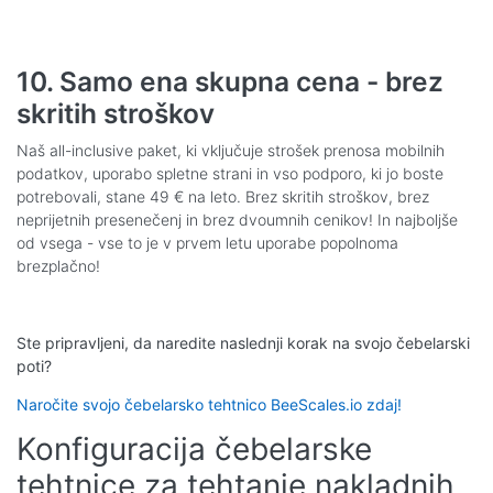
10. Samo ena skupna cena - brez
skritih stroškov
Naš all-inclusive paket, ki vključuje strošek prenosa mobilnih
podatkov, uporabo spletne strani in vso podporo, ki jo boste
potrebovali, stane 49 € na leto. Brez skritih stroškov, brez
neprijetnih presenečenj in brez dvoumnih cenikov! In najboljše
od vsega - vse to je v prvem letu uporabe popolnoma
brezplačno!
Ste pripravljeni, da naredite naslednji korak na svojo čebelarski
poti?
Naročite svojo čebelarsko tehtnico BeeScales.io zdaj!
Konfiguracija čebelarske
tehtnice za tehtanje nakladnih