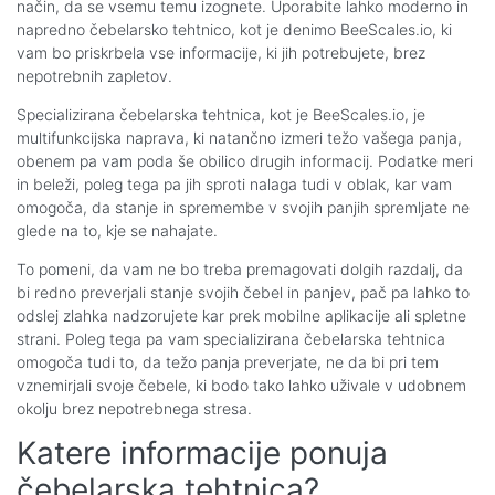
način, da se vsemu temu izognete. Uporabite lahko moderno in
napredno čebelarsko tehtnico, kot je denimo BeeScales.io, ki
vam bo priskrbela vse informacije, ki jih potrebujete, brez
nepotrebnih zapletov.
Specializirana čebelarska tehtnica, kot je BeeScales.io, je
multifunkcijska naprava, ki natančno izmeri težo vašega panja,
obenem pa vam poda še obilico drugih informacij. Podatke meri
in beleži, poleg tega pa jih sproti nalaga tudi v oblak, kar vam
omogoča, da stanje in spremembe v svojih panjih spremljate ne
glede na to, kje se nahajate.
To pomeni, da vam ne bo treba premagovati dolgih razdalj, da
bi redno preverjali stanje svojih čebel in panjev, pač pa lahko to
odslej zlahka nadzorujete kar prek mobilne aplikacije ali spletne
strani. Poleg tega pa vam specializirana čebelarska tehtnica
omogoča tudi to, da težo panja preverjate, ne da bi pri tem
vznemirjali svoje čebele, ki bodo tako lahko uživale v udobnem
okolju brez nepotrebnega stresa.
Katere informacije ponuja
čebelarska tehtnica?