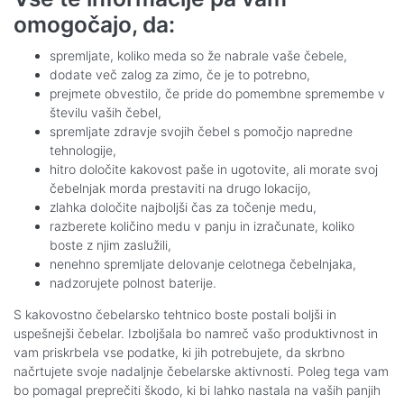
omogočajo, da:
spremljate, koliko meda so že nabrale vaše čebele,
dodate več zalog za zimo, če je to potrebno,
prejmete obvestilo, če pride do pomembne spremembe v
številu vaših čebel,
spremljate zdravje svojih čebel s pomočjo napredne
tehnologije,
hitro določite kakovost paše in ugotovite, ali morate svoj
čebelnjak morda prestaviti na drugo lokacijo,
zlahka določite najboljši čas za točenje medu,
razberete količino medu v panju in izračunate, koliko
boste z njim zaslužili,
nenehno spremljate delovanje celotnega čebelnjaka,
nadzorujete polnost baterije.
S kakovostno čebelarsko tehtnico boste postali boljši in
uspešnejši čebelar. Izboljšala bo namreč vašo produktivnost in
vam priskrbela vse podatke, ki jih potrebujete, da skrbno
načrtujete svoje nadaljnje čebelarske aktivnosti. Poleg tega vam
bo pomagal preprečiti škodo, ki bi lahko nastala na vaših panjih