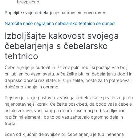
brezplačno.
Popeljite svoje čebelarjenje na povsem novo raven.
Naročite našo nagrajeno čebelarsko tehtnico še danes!
Izboljšajte kakovost svojega
čebelarjenja s čebelarsko
tehtnico
Čebelarjenje je čudovit in izzivov poln hobi, ki postaja vse bolj
priljubljen po vsem svetu. A če želite biti pri čebelarjenju dobri in
dejansko doseči rezultate, ki si jih želite, boste za to potrebovali
določeno znanje in opremo.
Dejstvo je, da je postavitev vašega čebelnjaka le prvi in verjetno
najenostavnejši korak. Če želite poskrbeti, da bodo vaše čebele
ostale zdrave, vaši panji pa dobro zaščiteni pred škodljivci in
različnimi elementi, bo to od vas zahtevalo ogromno dela in
truda.
Eden od ključnih dejavnikov pri čebelarjenju je tudi nenehna